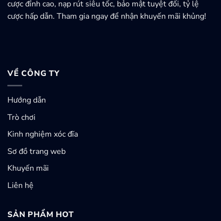
cược đỉnh cao, nạp rút siêu tốc, bảo mật tuyệt đối, tỷ lệ
cược hấp dẫn. Tham gia ngay để nhận khuyến mãi khủng!
VỀ CÔNG TY
Hướng dẫn
Trò chơi
Kinh nghiệm xóc đĩa
Sơ đồ trang web
Khuyến mãi
Liên hệ
SẢN PHẨM HOT