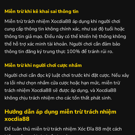
Miễn trừ khi kê khai sai thông tin
Miễn trừ trách nhiệm Xocdia88 áp dụng khi người chơi
cung cấp thông tin không chính xác, như sai độ tuổi hoặc
thông tin giả mạo. Điều này có thể khiến hệ thống không
thể hỗ trợ xác minh tài khoản. Người chơi cần đảm bảo
thông tin đăng ký trung thực 100% để tránh rủi ro.
Miễn trừ khi người chơi cược nhầm
Người chơi cần đọc kỹ luật chơi trước khi đặt cược. Nếu xảy
ra lỗi như chọn nhầm cửa cược hoặc hạn mức, miễn trừ
trách nhiệm Xocdia88 sẽ được áp dụng, và Xocdia88
không chịu trách nhiệm cho các tổn thất phát sinh.
Hướng dẫn áp dụng miễn trừ trách nhiệm
xocdia88
Để tuân thủ miễn trừ trách nhiệm Xóc Đĩa 88 một cách