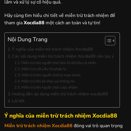
lầm và xử lý sự cố hiệu quả.
Hãy cùng tìm hiểu chi tiết về miễn trừ trách nhiệm để
tham gia
Xocdia88
một cách an toàn và tự tin!
Nội Dung Trang
Ý nghĩa của miễn trừ trách nhiệm Xocdia88
Các nội dung miễn trừ trách nhiệm Xocdia88 cần lưu ý
Miễn trừ khi người chơi làm lộ dữ liệu cá nhân
Miễn trừ với yếu tố pháp lý
Miễn trừ khi người chơi bị mạo danh
Miễn trừ khi kê khai sai thông tin
Miễn trừ khi người chơi cược nhầm
Hướng dẫn áp dụng miễn trừ trách nhiệm xocdia88
Lời kết
Ý nghĩa của miễn trừ trách nhiệm Xocdia88
Miễn trừ trách nhiệm Xocdia88
đóng vai trò quan trọng