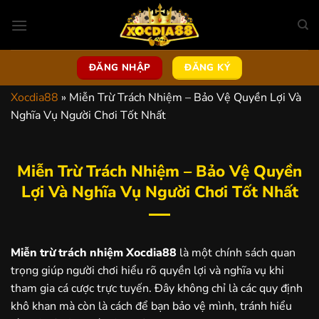
Bỏ
qua
nội
dung
ĐĂNG NHẬP
ĐĂNG KÝ
Xocdia88
»
Miễn Trừ Trách Nhiệm – Bảo Vệ Quyền Lợi Và
Nghĩa Vụ Người Chơi Tốt Nhất
Miễn Trừ Trách Nhiệm – Bảo Vệ Quyền
Lợi Và Nghĩa Vụ Người Chơi Tốt Nhất
Miễn trừ trách nhiệm Xocdia88
là một chính sách quan
trọng giúp người chơi hiểu rõ quyền lợi và nghĩa vụ khi
tham gia cá cược trực tuyến. Đây không chỉ là các quy định
khô khan mà còn là cách để bạn bảo vệ mình, tránh hiểu