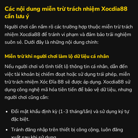
Các nội dung miễn trừ trách nhiệm Xocdia88
cần lưu ý
Người chơi cần nắm rõ các trường hợp thuộc miễn trừ trách
nhiệm Xocdia88 để tránh vi phạm và đảm bảo trải nghiệm
suôn sẻ. Dưới đây là những nội dung chính:
Miễn trừ khi người chơi làm lộ dữ liệu cá nhân
Nếu người chơi vô tình tiết lộ thông tin cá nhân, dẫn đến
việc tài khoản bị chiếm đoạt hoặc sử dụng trái phép, miễn
trừ trách nhiệm Xóc Đĩa 88 sẽ được áp dụng. Xocdia88 sử
dụng công nghệ mã hóa tiên tiến để bảo vệ dữ liệu, nhưng
người chơi cũng cần:
Đổi mật khẩu định kỳ (1-3 tháng/lần) và sử dụng ký tự
đặc biệt.
Tránh đăng nhập trên thiết bị công cộng, luôn đăng
xuất sau khi sử dụng.